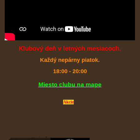
Klubový deň v letných mesiacoch.
Každý nepárny piatok.
18:00 - 20:00
Miesto clubu na mape
Akcie