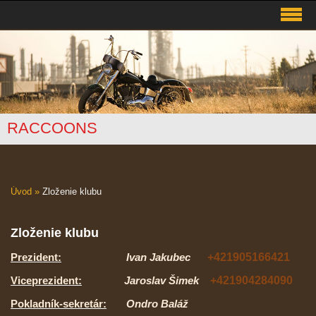
RACCOONS
Úvod
»
Zloženie klubu
Zloženie klubu
Prezident:
Ivan Jakubec
+421905166421
Viceprezident:
Jaroslav Šimek
+421904284090
Pokladník-sekretár:
Ondro Baláž