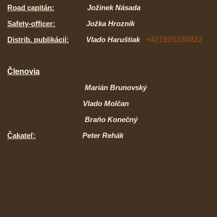
Road capitán:
Jožinek Násada
Safety-officer:
Jožka Hrozník
Distrib.
publikácií:
Vlado Haruštiak
+421905380822
Členovia
Marián Brunovský
Vlado Molčan
Braňo Konečný
Čakateľ:
Peter Rehák