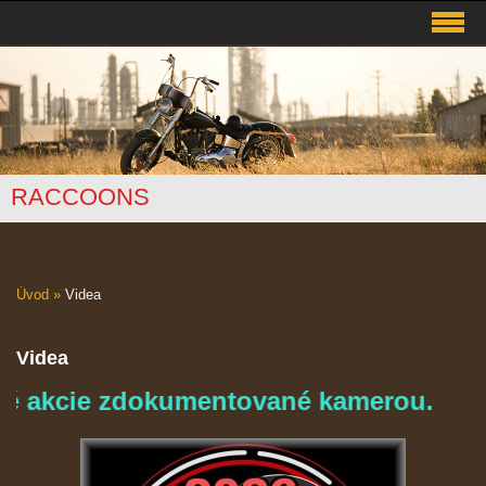
RACCOONS
Úvod
»
Videa
Videa
kcie zdokumentované kamerou.