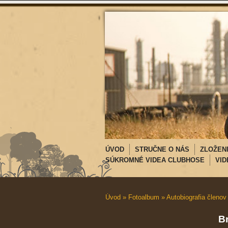
ÚVOD
STRUČNE O NÁS
ZLOŽEN
SÚKROMNÉ VIDEA CLUBHOSE
VID
Úvod
»
Fotoalbum
»
Autobiografia členov
B