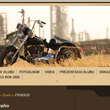
IE KLUBU
FOTOALBUM
VIDEA
PREZENTÁCIA KLUBU
ODKA
EO ROK 2026
»
Braňo
»
PB080030
raňo