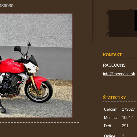
080030
KONTAKT
RACCOONS
info@raccoons.sk
ŠTATISTIKY
Celkom:
179327
Mesiac:
10942
Deň:
291
Online:
2