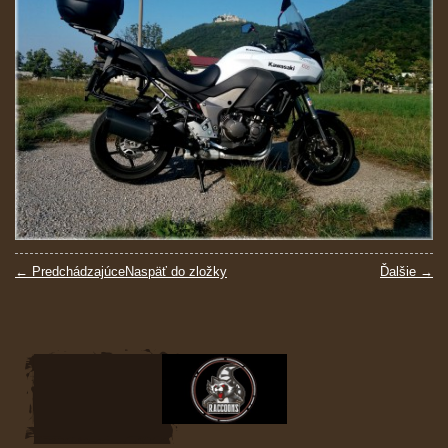
← Predchádzajúce
Naspäť do zložky
Ďalšie →