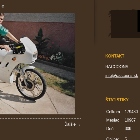
c
KONTAKT
RACCOONS
info@raccoons.sk
ŠTATISTIKY
Celkom:
179430
Mesiac:
10967
Ďalšie →
Deň:
309
Online:
5