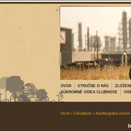
ÚVOD
STRUČNE O NÁS
ZLOŽEN
SÚKROMNÉ VIDEA CLUBHOSE
VID
Úvod
»
Fotoalbum
»
Autobiografia členov
I