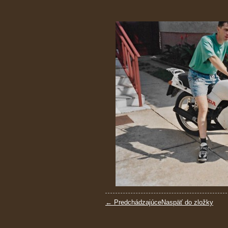
← Predchádzajúce
Naspäť do zložky