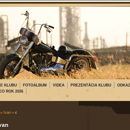
IE KLUBU
FOTOALBUM
VIDEA
PREZENTÁCIA KLUBU
ODKA
EO ROK 2026
»
Ivan
»
c
van