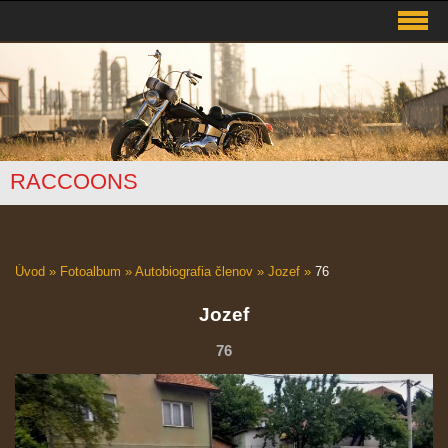
RACCOONS
Úvod
»
Fotoalbum
»
Autobiografia členov
»
Jozef
»
76
Jozef
76