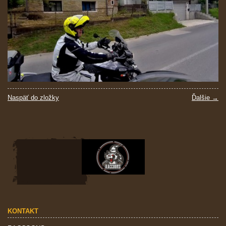
Naspäť do zložky
Ďalšie →
KONTAKT