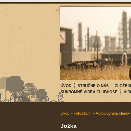
ÚVOD
STRUČNE O NÁS
ZLOŽEN
SÚKROMNÉ VIDEA CLUBHOSE
VID
Úvod
»
Fotoalbum
»
Autobiografia členov
Jožka