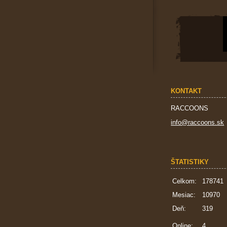
KONTAKT
RACCOONS
info@raccoons.sk
ŠTATISTIKY
Celkom:
178741
Mesiac:
10970
Deň:
319
Online:
4