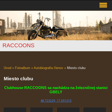
RACCOONS
Úvod
»
Fotoalbum
»
Autobiografia členov
»
Miesto clubu
Miesto clubu
Clubhouse RACCOONS sa nachádza na železničnej stanici
GBELY
48.723229, 17.091215