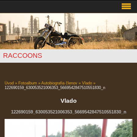
RACCOONS
Úvod
»
Fotoalbum
»
Autobiografia členov
»
Vlado
»
122690159_630053521006353_5669542847510551830_n
Vlado
122690159_630053521006353_5669542847510551830_n