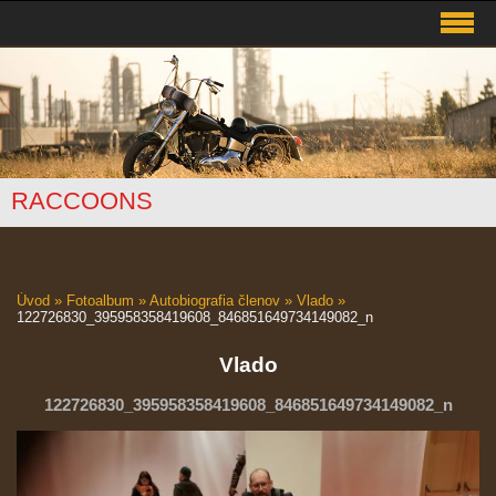
RACCOONS
Úvod
»
Fotoalbum
»
Autobiografia členov
»
Vlado
»
122726830_395958358419608_846851649734149082_n
Vlado
122726830_395958358419608_846851649734149082_n