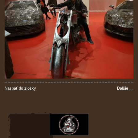
Naspäť do zložky
Ďalšie →