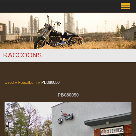
RACCOONS
Úvod
»
Fotoalbum
»
PB080050
PB080050