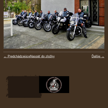
← Predchádzajúce
Naspäť do zložky
Ďalšie →